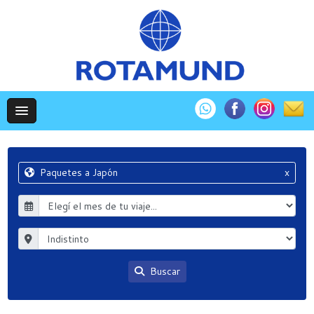
Paquetes a Japón
x
Buscar