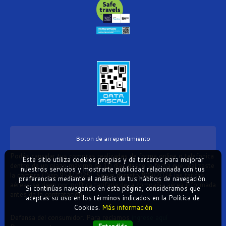
Boton de arrepentimiento
Podés cancelar tus compras realizadas de forma online o telefonica
Este sitio utiliza cookies propias y de terceros para mejorar
dentro de un plazo máximo de 10 días desde la fecha que realizaste
nuestros servicios y mostrarte publicidad relacionada con tus
la compra (Disp.954/2025). Según decreto 809/2024 las tarifas
preferencias mediante el análisis de tus hábitos de navegación.
aéreas se rigen por política tarifaria de la compañía aérea informada
Si continúas navegando en esta página, consideramos que
antes de la contratación.
aceptas su uso en los términos indicados en la Política de
Cookies.
Más información
Defensa del consumidor. Para reclamos
ingrese aquí