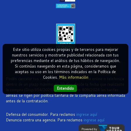
Este sitio utiliza cookies propias y de terceros para mejorar
nuestros servicios y mostrarte publicidad relacionada con tus
preferencias mediante el análisis de tus hábitos de navegación.
Si continúas navegando en esta página, consideramos que
Boton de arrepentimiento
aceptas su uso en los términos indicados en la Política de
Cookies.
Más información
Podés cancelar tus compras realizadas de forma online o telefonica
dentro de un plazo máximo de 10 días desde la fecha que realizaste
Entendido
la compra (Disp.954/2025). Según decreto 809/2024 las tarifas
aéreas se rigen por política tarifaria de la compañía aérea informada
antes de la contratación.
Defensa del consumidor. Para reclamos
ingrese aquí
Denuncia contra una agencia. Para reclamos
ingrese aquí