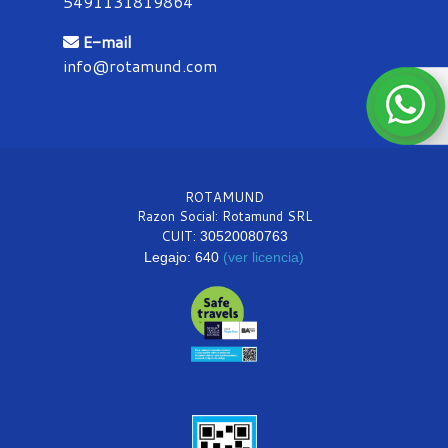
5491131819864
E-mail
info@rotamund.com
ROTAMUND
Razon Social: Rotamund SRL
CUIT:
30520080763
Legajo: 640
(ver licencia)